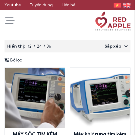
Youtube
Tuyển dụng
Liên hệ
Hiển thị:
12
/
24
/
36
Sắp xếp
Bộ lọc
MÁY SỐC TIM KÈM
Máy khử rung tim kèm