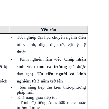
Yêu cầu
-
Tốt nghiệp đại học chuyên ngành điện
tử y sinh, điện, điện tử, vật lý kỹ
thuật.
-
Kinh nghiệm làm việc:
Chấp nhận
t bị
sinh viên mới ra trường
(sẽ được
đào tạo).
Ưu tiên người có kinh
hách
nghiệm từ 3 năm trở lên
-
Sẵn sàng tiếp thu kiến thức/phương
pháp mới
-
Khả năng giao tiếp tốt
-
Trình độ tiếng Anh: 600 toeic hoặc
tương đương