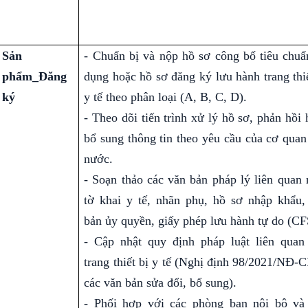
Sản
-
Chuẩn bị và nộp hồ sơ công bố tiêu chuẩ
phẩm_Đăng
dụng hoặc hồ sơ đăng ký lưu hành trang thiế
ký
y tế theo phân loại (A, B, C, D).
- Theo dõi tiến trình xử lý hồ sơ, phản hồi
bổ sung thông tin theo yêu cầu của cơ quan
nước.
- Soạn thảo các văn bản pháp lý liên quan 
tờ khai y tế, nhãn phụ, hồ sơ nhập khẩu,
bản ủy quyền, giấy phép lưu hành tự do (CFS
- Cập nhật quy định pháp luật liên quan
trang thiết bị y tế (Nghị định 98/2021/NĐ-C
các văn bản sửa đổi, bổ sung).
- Phối hợp với các phòng ban nội bộ và