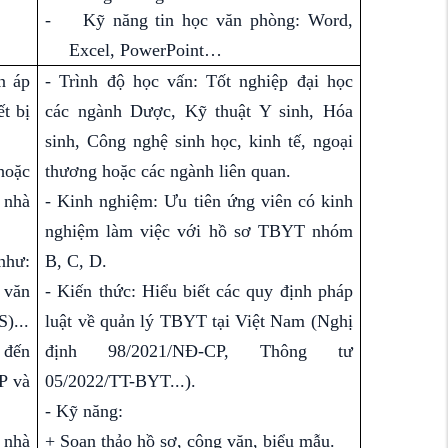
-
Kỹ năng tin học văn phòng: Word,
Excel, PowerPoint…
n áp
- Trình độ học vấn: Tốt nghiệp đại học
t bị
các ngành Dược, Kỹ thuật Y sinh, Hóa
sinh, Công nghệ sinh học, kinh tế, ngoại
 hoặc
thương hoặc các ngành liên quan.
 nhà
- Kinh nghiệm: Ưu tiên ứng viên có kinh
nghiệm làm việc với hồ sơ TBYT nhóm
như:
B, C, D.
 văn
- Kiến thức: Hiểu biết các quy định pháp
)...
luật về quản lý TBYT tại Việt Nam (Nghị
 đến
định 98/2021/NĐ-CP, Thông tư
P và
05/2022/TT-BYT...).
- Kỹ năng:
 nhà
+ Soạn thảo hồ sơ, công văn, biểu mẫu.