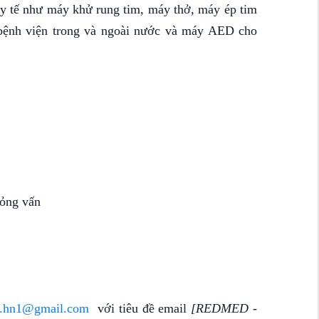
 y tế như máy khử rung tim, máy thở, máy ép tim
bệnh
viện trong và ngoài nước
và máy AED cho
hỏng vấn
t.hn1@gmail.com
với tiêu đề email
[REDMED -