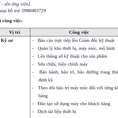
í - tên ứng viên].
oại hỗ trợ:
0988483729
ả công việc:
Vị trí
Công việc
Kỹ sư
-
Báo cáo trực tiếp lên Giám đốc kỹ thuật
-
Quản lý kho thiết bị, máy móc, mô hình
-
Lên thông số kỹ thuật cho sản phẩm
-
Sửa chữa, hiệu chỉnh máy
-
Bảo hành, bảo trì, bảo dưỡng trang thiế
định kỳ
-
Theo dõi bảo trì máy móc đối với từng k
hàng
-
Đào tạo sử dụng máy cho khách hàng
-
Dịch tài liệu thiết bị