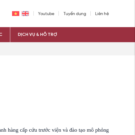
Youtube
Tuyển dụng
Liên hệ
C
DỊCH VỤ & HỖ TRỢ
gành hàng cấp cứu trước viện và đào tạo mô phỏng