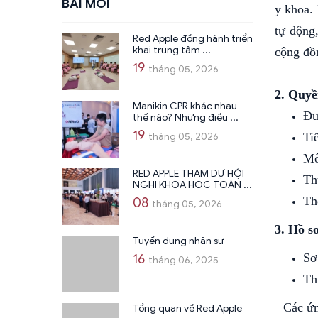
BÀI MỚI
y khoa.
tự động
Red Apple đồng hành triển
khai trung tâm ...
cộng đồ
19
tháng 05, 2026
2. Quyề
Manikin CPR khác nhau
Đư
thế nào? Những điều ...
19
Ti
tháng 05, 2026
Mô
RED APPLE THAM DỰ HỘI
Th
NGHỊ KHOA HỌC TOÀN ...
Th
08
tháng 05, 2026
3. Hồ s
Tuyển dụng nhân sự
Sơ
16
tháng 06, 2025
Th
Các ứng
Tổng quan về Red Apple