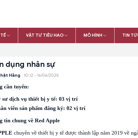
 TẾ
VẬT TƯ TIÊU HAO
MÔ HÌNH
TIN TỨ
n dụng nhân sự
hật Hằng
10:12 - 16/06/2025
g cần tuyển:
 sư dịch vụ thiết bị y tế:
03 vị trí
ân viên sản phẩm đăng ký:
02 vị trí
g tin chung về Red Apple
PPLE
chuyên
về thiết bị y tế được thành lập năm 2019 về n