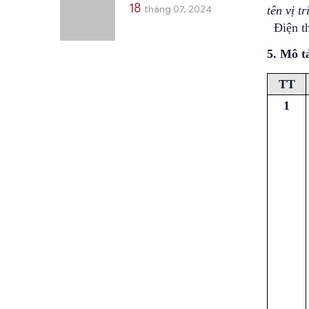
18
tháng 07, 2024
tên vị tr
Điện th
5. Mô t
TT
1